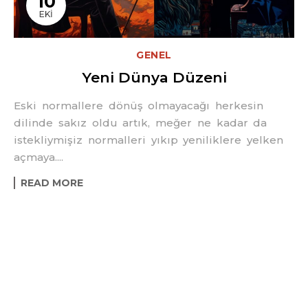
10
EKI
GENEL
Yeni Dünya Düzeni
Eski normallere dönüş olmayacağı herkesin
dilinde sakız oldu artık, meğer ne kadar da
istekliymişiz normalleri yıkıp yeniliklere yelken
açmaya....
READ MORE