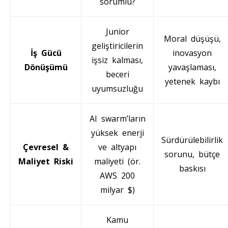
sorumlu?
Junior
Moral düşüşü,
geliştiricilerin
İş Gücü
inovasyon
işsiz kalması,
Dönüşümü
yavaşlaması,
beceri
yetenek kaybı
uyumsuzluğu
AI swarm’ların
yüksek enerji
Sürdürülebilirlik
Çevresel &
ve altyapı
sorunu, bütçe
Maliyet Riski
maliyeti (ör.
baskısı
AWS 200
milyar $)
Kamu