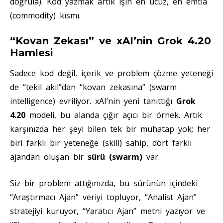
doğrula). Kod yazmak artık işin en ucuz, en emtia
(commodity) kısmı.
“Kovan Zekası” ve xAI’nin Grok 4.20
Hamlesi
Sadece kod değil, içerik ve problem çözme yeteneği
de “tekil akıl”dan “kovan zekasına” (swarm
intelligence) evriliyor. xAI’nin yeni tanıttığı
Grok
4.20
modeli, bu alanda çığır açıcı bir örnek. Artık
karşınızda her şeyi bilen tek bir muhatap yok; her
biri farklı bir yeteneğe (skill) sahip, dört farklı
ajandan oluşan bir
sürü (swarm)
var.
Siz bir problem attığınızda, bu sürünün içindeki
“Araştırmacı Ajan” veriyi topluyor, “Analist Ajan”
stratejiyi kuruyor, “Yaratıcı Ajan” metni yazıyor ve