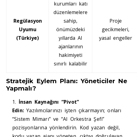
kurumları katı
düzenlemelere
Regülasyon
sahip,
Proje
Uyumu
önümüzdeki
gecikmeleri,
(Türkiye)
yıllarda AI
yasal engeller
ajanlarının
hakimiyeti
sınırlı kalabilir
Stratejik Eylem Planı: Yöneticiler Ne
Yapmalı?
İnsan Kaynağını “Pivot”
Edin:
Yazılımcılarınızı işten çıkarmayın; onları
“Sistem Mimarı” ve “AI Orkestra Şefi”
pozisyonlarına yönlendirin. Kod yazan değil,
kodu yazan ajanı yöneten, çıktıyı doğrulayan