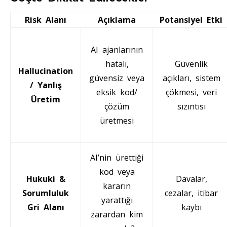
Risk Alanı
Açıklama
Potansiyel Etki
AI ajanlarının
hatalı,
Güvenlik
Hallucination
güvensiz veya
açıkları, sistem
/ Yanlış
eksik kod/
çökmesi, veri
Üretim
çözüm
sızıntısı
üretmesi
AI’nin ürettiği
kod veya
Hukuki &
Davalar,
kararın
Sorumluluk
cezalar, itibar
yarattığı
Gri Alanı
kaybı
zarardan kim