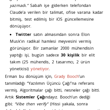
yazmadı.”
Sabah işe giderken telefondan
Claude’a verilen bir talimat, ofise varana kadar
bitmiş, test edilmiş bir iOS güncellemesine
dönüşüyor.
Twitter
satın almasından sonra Elon
Musk’ın radikal hamlesi meyvesini vermiş
görünüyor. Bir zamanlar 2000 mühendisin
yaptığı işi, bugün sadece
30 kişilik
bir elit
takım (25 mühendis, 2 tasarımcı, 2 ürün
yöneticisi)
yönetiyor
.
Erman bu dönüşüm için,
Grady Booch
’un
tanımladığı “Yazılımın Üçüncü Çağı”na referans
vermiş. Algoritmalar çağı bitti, nesneler çağı bitti.
Artık
Sistemler Çağı
ndayız. Booch’un dediği
gibi;
“Vibe then verify”
(Hissi yakala, sonra