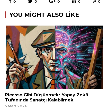
0
0
0
0
0
YOU MIGHT ALSO LIKE
Picasso Gibi Düşünmek: Yapay Zekâ
Tufanında Sanatçı Kalabilmek
5 Mart 2026