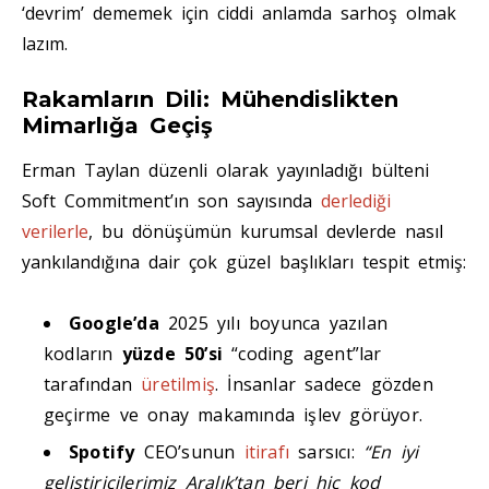
‘devrim’ dememek için ciddi anlamda sarhoş olmak
lazım.
Rakamların Dili: Mühendislikten
Mimarlığa Geçiş
Erman Taylan düzenli olarak yayınladığı bülteni
Soft Commitment’ın son sayısında
derlediği
verilerle
, bu dönüşümün kurumsal devlerde nasıl
yankılandığına dair çok güzel başlıkları tespit etmiş:
Google’da
2025 yılı boyunca yazılan
kodların
yüzde 50’si
“coding agent”lar
tarafından
üretilmiş
. İnsanlar sadece gözden
geçirme ve onay makamında işlev görüyor.
Spotify
CEO’sunun
itirafı
sarsıcı:
“En iyi
geliştiricilerimiz Aralık’tan beri hiç kod